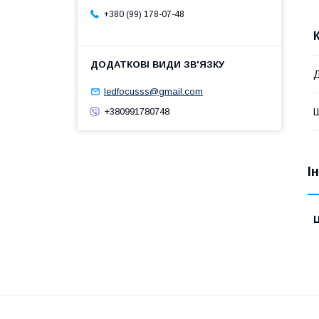
+380 (99) 178-07-48
Д
ledfocusss@gmail.com
+380991780748
Ш
І
Ц