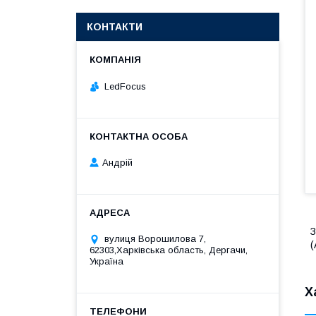
КОНТАКТИ
LedFocus
Андрій
З
вулиця Ворошилова 7,
(
62303,Харківська область, Дергачи,
Україна
Х