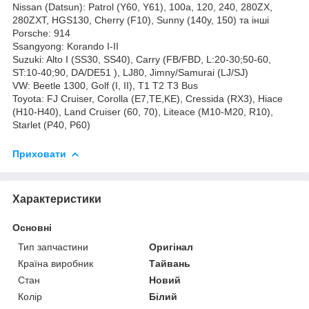
Nissan (Datsun): Patrol (Y60, Y61), 100a, 120, 240, 280ZX,
280ZXT, HGS130, Cherry (F10), Sunny (140y, 150) та інші
Porsche: 914
Ssangyong: Korando I-II
Suzuki: Alto I (SS30, SS40), Carry (FB/FBD, L:20-30;50-60,
ST:10-40;90, DA/DE51 ), LJ80, Jimny/Samurai (LJ/SJ)
VW: Beetle 1300, Golf (I, II), T1 T2 T3 Bus
Toyota: FJ Cruiser, Corolla (E7,TE,KE), Cressida (RX3), Hiace
(H10-H40), Land Cruiser (60, 70), Liteace (M10-M20, R10),
Starlet (P40, P60)
Приховати
Характеристики
Основні
Тип запчастини
Оригінал
Країна виробник
Тайвань
Стан
Новий
Колір
Білий