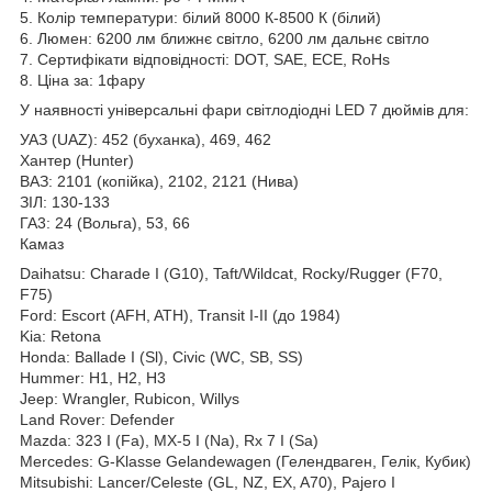
5. Колір температури: білий 8000 К-8500 К (білий)
6. Люмен: 6200 лм ближнє світло, 6200 лм дальнє світло
7. Сертифікати відповідності: DOT, SAE, ECE, RoHs
8. Ціна за: 1фару
У наявності універсальні фари світлодіодні LED 7 дюймів для:
УАЗ (UAZ): 452 (буханка), 469, 462
Хантер (Hunter)
ВАЗ: 2101 (копійка), 2102, 2121 (Нива)
ЗІЛ: 130-133
ГА3: 24 (Вольга), 53, 66
Камаз
Daihatsu: Charade I (G10), Taft/Wildcat, Rocky/Rugger (F70,
F75)
Ford: Escort (AFH, ATH), Transit I-II (до 1984)
Kia: Retona
Honda: Ballade I (Sl), Civic (WC, SB, SS)
Hummer: H1, H2, H3
Jeep: Wrangler, Rubicon, Willys
Land Rover: Defender
Mazda: 323 I (Fa), MX-5 I (Na), Rx 7 I (Sa)
Mercedes: G-Klasse Gelandewagen (Гелендваген, Гелік, Кубик)
Mitsubishi: Lancer/Celeste (GL, NZ, EX, A70), Pajero I