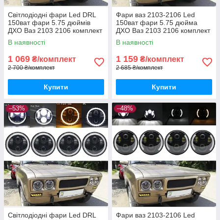
Світлодіодні фари Led DRL
Фари ваз 2103-2106 Led
150ват фари 5.75 дюймів
150ват фари 5.75 дюйма
ДХО Ваз 2103 2106 комплект
ДХО Ваз 2103 2106 комплект
2 шт.
2 шт.
В наявності
В наявності
1 069
1 159
₴/комплект
₴/комплект
2 700 ₴/комплект
2 685 ₴/комплект
Купити
Купити
–53%
–48%
Світлодіодні фари Led DRL
Фари ваз 2103-2106 Led