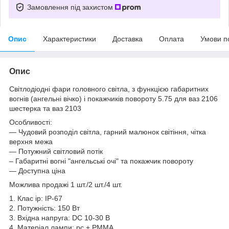
Замовлення під захистом
Опис
Характеристики
Доставка
Оплата
Умови п
Опис
Світлодіодні фари головного світла, з функцією габаритних
вогнів (ангельні вічко) і покажчиків повороту 5.75 для ваз 2106
шестерка та ваз 2103
Особливості:
— Чудовий розподіл світла, гарний малюнок світіння, чітка
верхня межа
— Потужний світловий потік
– Габаритні вогні "ангельські очі" та покажчик повороту
— Доступна ціна
Можлива продажі 1 шт./2 шт./4 шт.
1. Клас ip: IP-67
2. Потужність: 150 Вт
3. Вхідна напруга: DC 10-30 В
4. Матеріал лампи: pc + PMMA