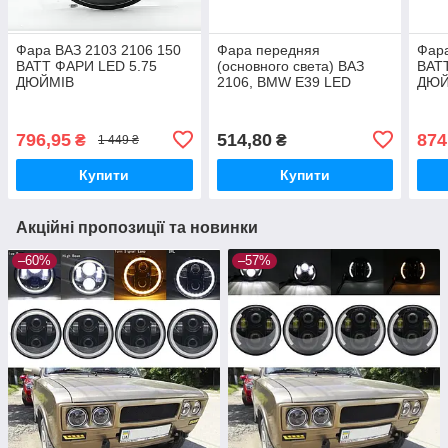
Фара ВАЗ 2103 2106 150
Фара передняя
Фара
ВАТТ ФАРИ LED 5.75
(основного света) ВАЗ
ВАТ
ДЮЙМІВ
2106, BMW E39 LED
ДЮЙ
Линза FLAGMUS
796,95
514,80
874
₴
₴
1 449 ₴
Купити
Купити
Акційні пропозиції та новинки
–60%
–57%