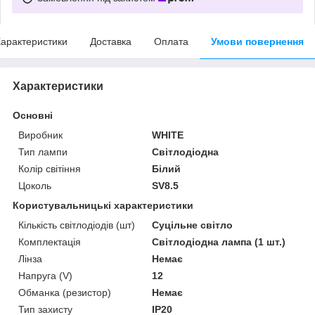
арактеристики
Доставка
Оплата
Умови повернення
Характеристики
Основні
Виробник
WHITE
Тип лампи
Світлодіодна
Колір світіння
Білий
Цоколь
SV8.5
Користувальницькі характеристики
Кількість світлодіодів (шт)
Суцільне світло
Комплектація
Світлодіодна лампа (1 шт.)
Лінза
Немає
Напруга (V)
12
Обманка (резистор)
Немає
Тип захисту
IP20