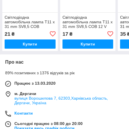
Світлодіодна
Світлодіодна
Світ
автомобільна лампа T11 x
автомобільна лампа T11 x
авто
31 mm SV8,5 COB
31 mm SV8,5 COB 12 V
31 
Filament 1chip DS-TM 12 V
WHITE в пластиковому
2016
21
17
35
₴
₴
WHITE в прозорому
прозорому корпусі
обм
корпусі
Купити
Купити
Про нас
89% позитивних з 1376 відгуків за рік
Працює з 13.03.2020
м. Дергачи
вулиця Ворошилова 7, 62303,Харківська область,
Дергачи, Україна
Контакти
Сьогодні працює з 08:00 до 20:00
Показати весь графік роботи