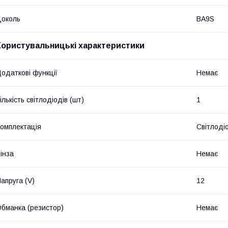
околь
BA9S
Користувальницькі характеристики
одаткові функції
Немає
ількість світлодіодів (шт)
1
омплектація
Світлоді
інза
Немає
апруга (V)
12
бманка (резистор)
Немає