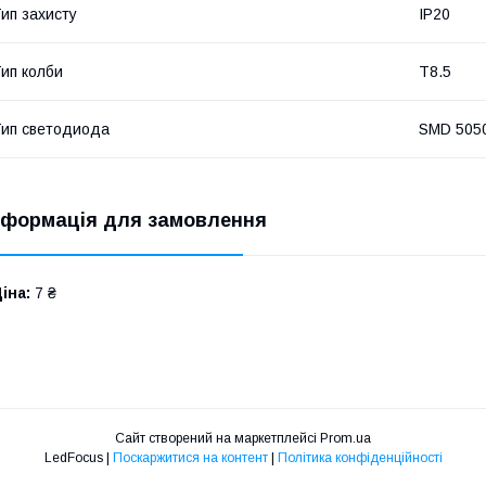
ип захисту
IP20
ип колби
T8.5
ип светодиода
SMD 505
нформація для замовлення
іна:
7 ₴
Сайт створений на маркетплейсі
Prom.ua
LedFocus |
Поскаржитися на контент
|
Політика конфіденційності