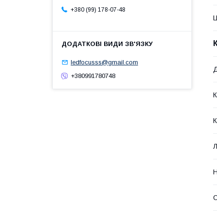
+380 (99) 178-07-48
Ц
ledfocusss@gmail.com
Д
+380991780748
К
К
Л
Н
О