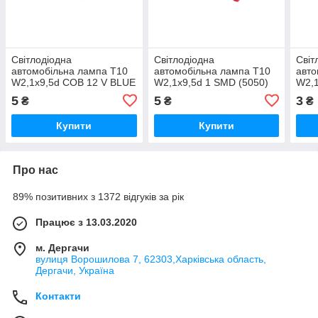
Світлодіодна
Світлодіодна
Світ
автомобільна лампа T10
автомобільна лампа T10
авто
W2,1x9,5d COB 12 V BLUE
W2,1x9,5d 1 SMD (5050)
W2,1
12 V RED
GRE
5
5
3
₴
₴
₴
Купити
Купити
Про нас
89% позитивних з 1372 відгуків за рік
Працює з 13.03.2020
м. Дергачи
вулиця Ворошилова 7, 62303,Харківська область,
Дергачи, Україна
Контакти