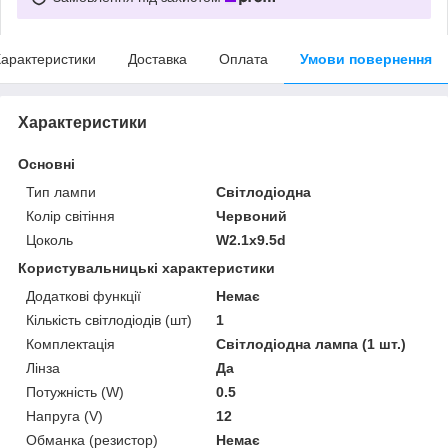
арактеристики
Доставка
Оплата
Умови повернення
Характеристики
Основні
Тип лампи
Світлодіодна
Колір світіння
Червоний
Цоколь
W2.1x9.5d
Користувальницькі характеристики
Додаткові функції
Немає
Кількість світлодіодів (шт)
1
Комплектація
Світлодіодна лампа (1 шт.)
Лінза
Да
Потужність (W)
0.5
Напруга (V)
12
Обманка (резистор)
Немає