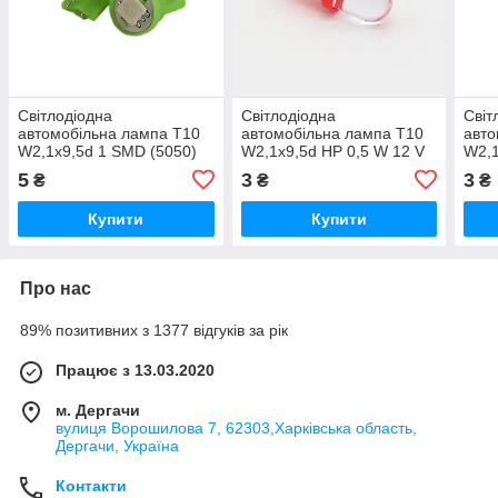
Світлодіодна
Світлодіодна
Світ
автомобільна лампа T10
автомобільна лампа T10
авто
W2,1x9,5d 1 SMD (5050)
W2,1x9,5d HP 0,5 W 12 V
W2,1
12 V GREEN
RED супер'яскравий
BLUE
5
3
3
₴
₴
₴
Купити
Купити
Про нас
89% позитивних з 1377 відгуків за рік
Працює з 13.03.2020
м. Дергачи
вулиця Ворошилова 7, 62303,Харківська область,
Дергачи, Україна
Контакти