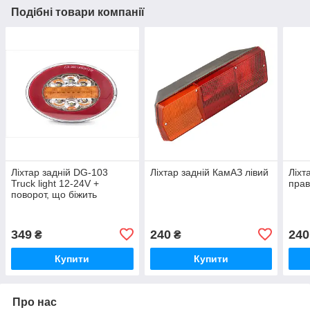
Подібні товари компанії
Ліхтар задній DG-103
Ліхтар задній КамАЗ лівий
Ліхт
Truck light 12-24V +
пра
поворот, що біжить
349
240
240
₴
₴
Купити
Купити
Про нас