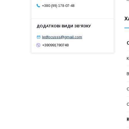
+380 (99) 178-07-48
Х
ledfocusss@gmail.com
+380991780748
К
В
С
С