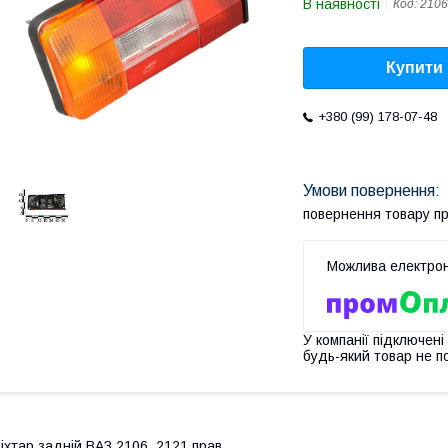
В наявності
Код:
2106
Купити
+380 (99) 178-07-48
повернення товару п
У компанії підключені
будь-який товар не п
іхтар задній ВАЗ 2106, 2121 прав...