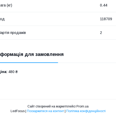
ага (кг)
0.44
Код
118709
артія продажів
2
нформація для замовлення
іна:
480 ₴
Сайт створений на маркетплейсі
Prom.ua
LedFocus |
Поскаржитися на контент
|
Політика конфіденційності