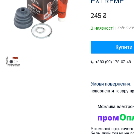
EXTREME
245 ₴
В наявності
Код:
CV35
Купити
+380 (99) 178-07-48
повернення товару п
У компанії підключені
будь-який товар не п