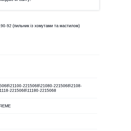
90-92 (пильник із хомутами та мастилом)
5068\21100-2215068\21080-2215068\2108-
1118-2215068\11180-2215068
TREME