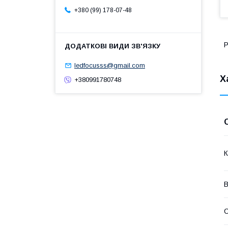
+380 (99) 178-07-48
Р
ledfocusss@gmail.com
Х
+380991780748
К
В
С