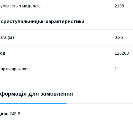
умісність з моделлю
2108
Користувальницькі характеристики
ага (кг)
0.26
Код
120283
артія продажів
1
нформація для замовлення
іна:
245 ₴