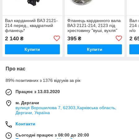
Вал карданний ВАЗ 2121-
Фланець карданного вала
Вал 
214 перед., квадратний
ВАЗ 2121-214, 2123 під
214 
фланець*
хрестовину "вуші, вухля"
н/о
2 140
395
2 6
₴
₴
Купити
Купити
Про нас
89% позитивних з 1376 відгуків за рік
Працює з 13.03.2020
м. Дергачи
вулиця Ворошилова 7, 62303,Харківська область,
Дергачи, Україна
Контакти
Сьогодні працює з 08:00 до 20:00