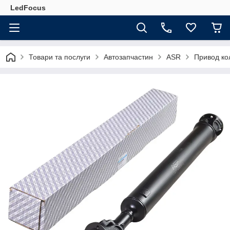
LedFocus
Товари та послуги
Автозапчастин
ASR
Привод ко