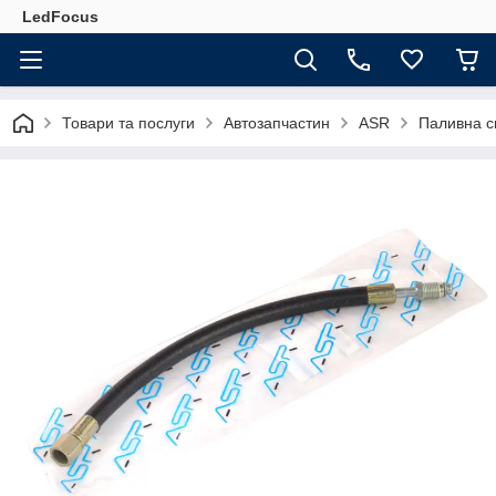
LedFocus
Товари та послуги
Автозапчастин
ASR
Паливна с