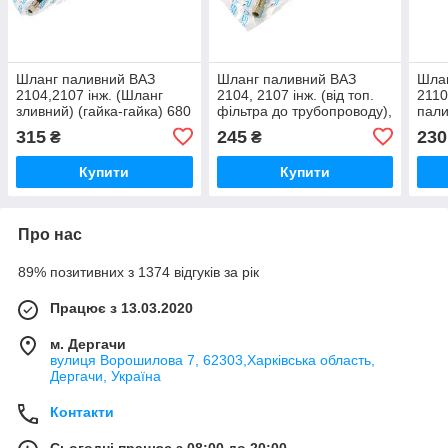
Шланг паливний ВАЗ
Шланг паливний ВАЗ
Шла
2104,2107 інж. (Шланг
2104, 2107 інж. (від топ.
2110
зливний) (гайка-гайка) 680
фільтра до трубопроводу),
пали
мм, шт.
шт.
315
245
230
₴
₴
Купити
Купити
Про нас
89% позитивних з 1374 відгуків за рік
Працює з 13.03.2020
м. Дергачи
вулиця Ворошилова 7, 62303,Харківська область,
Дергачи, Україна
Контакти
Сьогодні працює з 08:00 до 20:00