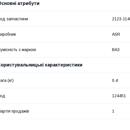
Основні атрибути
од запчастини
2123-114
иробник
ASR
умісність з маркою
ВАЗ
Користувальницькі характеристики
ага (кг)
0.4
Код
124451
артія продажів
1