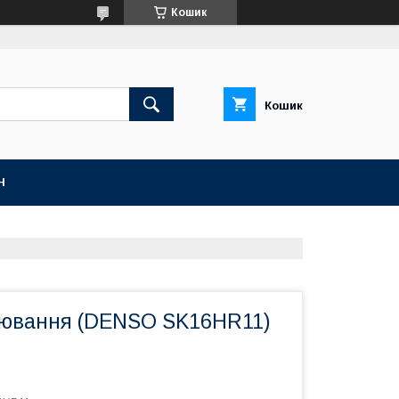
Кошик
Кошик
Н
лювання (DENSO SK16HR11)