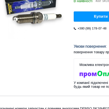
В наявності
Код:
SK1
Купити
+380 (99) 178-07-48
повернення товару п
У компанії підключені
будь-який товар не п
азначені номери запчастин є повними аналогами DENSO SK16HR1