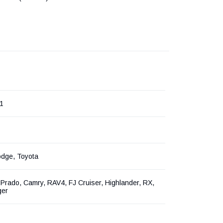
1
odge, Toyota
, Prado, Camry, RAV4, FJ Cruiser, Highlander, RX,
ger