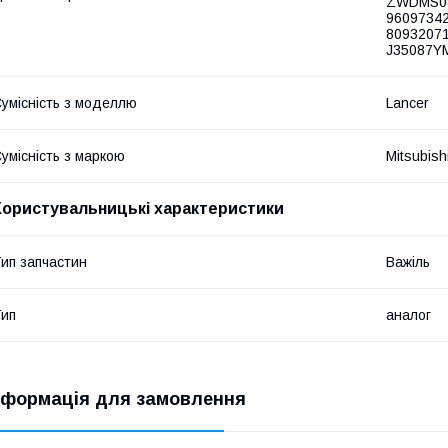
ZWDMS087
96097342
80932071
J35087Y
умісність з моделлю
Lancer
умісність з маркою
Mitsubish
Користувальницькі характеристики
ип запчастин
Важіль
ип
аналог
нформація для замовлення