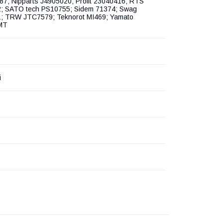
; Nipparts J4905020; Profit 23040416; RTS
; SATO tech PS10755; Sidem 71374; Swag
; TRW JTC7579; Teknorot MI469; Yamato
MT
i