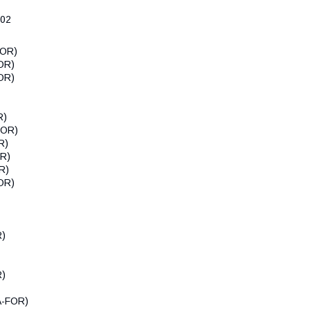
802
FOR)
OR)
OR)
R)
FOR)
R)
OR)
R)
OR)
R)
R)
A-FOR)