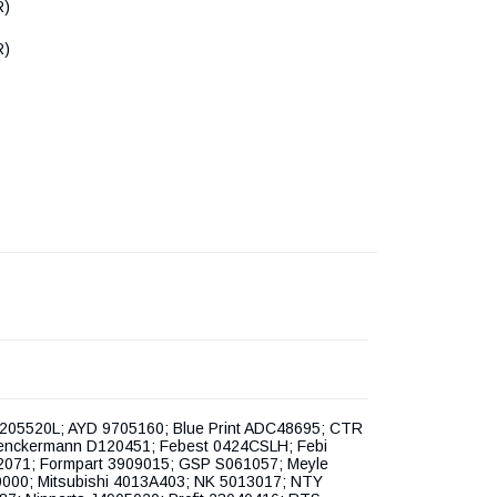
R)
R)
205520L; AYD 9705160; Blue Print ADC48695; CTR
nckermann D120451; Febest 0424CSLH; Febi
32071; Formpart 3909015; GSP S061057; Meyle
000; Mitsubishi 4013A403; NK 5013017; NTY