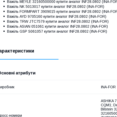
Важіль
MEYLE 32160500000
купити аналог INF28.0802 (INA-FO
Важіль
NK 5013017
купити аналог INF28.0802 (INA-FOR)
Важіль
FORMPART 3909015
купити аналог INF28.0802 (INA-FO
Важіль
AYD 9705160
купити аналог INF28.0802 (INA-FOR)
Важіль
TRW JTC7579
купити аналог INF28.0802 (INA-FOR)
Важіль
ASIAN 051061
купити аналог INF28.0802 (INA-FOR)
Важіль
GSP S061057
купити аналог INF28.0802 (INA-FOR)
арактеристики
Основні атрибути
иробник
INA-FOR
ASHIKA 7
CQM1; De
Bilstein 
32160500
росс-номери