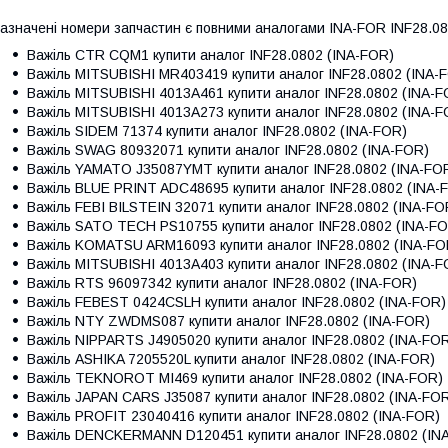
азначені номери запчастин є повними аналогами INA-FOR INF28.0
Важіль
CTR CQM1
купити аналог INF28.0802 (INA-FOR)
Важіль
MITSUBISHI MR403419
купити аналог INF28.0802 (INA-
Важіль
MITSUBISHI 4013A461
купити аналог INF28.0802 (INA-F
Важіль
MITSUBISHI 4013A273
купити аналог INF28.0802 (INA-F
Важіль
SIDEM 71374
купити аналог INF28.0802 (INA-FOR)
Важіль
SWAG 80932071
купити аналог INF28.0802 (INA-FOR)
Важіль
YAMATO J35087YMT
купити аналог INF28.0802 (INA-FO
Важіль
BLUE PRINT ADC48695
купити аналог INF28.0802 (INA-
Важіль
FEBI BILSTEIN 32071
купити аналог INF28.0802 (INA-FO
Важіль
SATO TECH PS10755
купити аналог INF28.0802 (INA-F
Важіль
KOMATSU ARM16093
купити аналог INF28.0802 (INA-FO
Важіль
MITSUBISHI 4013A403
купити аналог INF28.0802 (INA-F
Важіль
RTS 96097342
купити аналог INF28.0802 (INA-FOR)
Важіль
FEBEST 0424CSLH
купити аналог INF28.0802 (INA-FOR)
Важіль
NTY ZWDMS087
купити аналог INF28.0802 (INA-FOR)
Важіль
NIPPARTS J4905020
купити аналог INF28.0802 (INA-FO
Важіль
ASHIKA 7205520L
купити аналог INF28.0802 (INA-FOR)
Важіль
TEKNOROT MI469
купити аналог INF28.0802 (INA-FOR)
Важіль
JAPAN CARS J35087
купити аналог INF28.0802 (INA-FO
Важіль
PROFIT 23040416
купити аналог INF28.0802 (INA-FOR)
Важіль
DENCKERMANN D120451
купити аналог INF28.0802 (IN