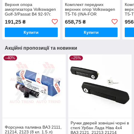
Верхня опора
Комплект передних
Комп
амортизатора Volkswagen
верхних опор Volkswagen
верх
Golf-3/Passat B4 92-97г.
T5-T6 (INA-FOR
T5-T
(INA-FOR INF10.0053)
INF10.1205KIT)
INF1
191,25
658,75
956
₴
₴
Купити
Купити
Акційні пропозиції та новинки
–40%
–25%
Ручки дверей зовнішні чорні в
Форсунка паливна ВАЗ 2111,
стилі Урбан Лада Ніва 4х4
21214, 2123 (8 кл. 1.5 л)
ВАЗ 2121, 21213 21214