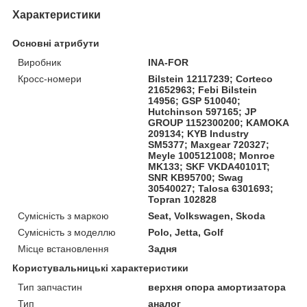
Характеристики
Основні атрибути
Виробник
INA-FOR
Кросс-номери
Bilstein 12117239; Corteco
21652963; Febi Bilstein
14956; GSP 510040;
Hutchinson 597165; JP
GROUP 1152300200; KAMOKA
209134; KYB Industry
SM5377; Maxgear 720327;
Meyle 1005121008; Monroe
MK133; SKF VKDA40101T;
SNR KB95700; Swag
30540027; Talosa 6301693;
Topran 102828
Сумісність з маркою
Seat, Volkswagen, Skoda
Сумісність з моделлю
Polo, Jetta, Golf
Місце встановлення
Задня
Користувальницькі характеристики
Тип запчастин
верхня опора амортизатора
Тип
аналог