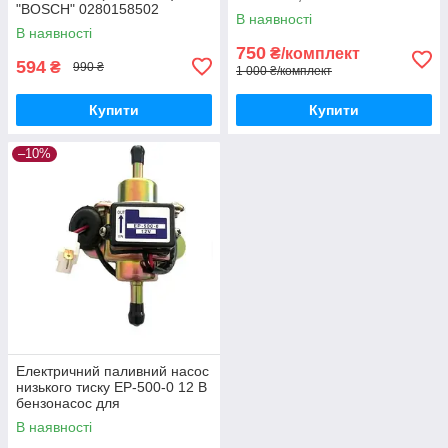
"BOSCH" 0280158502
В наявності
В наявності
750
₴/комплект
594
₴
990 ₴
1 000 ₴/комплект
Купити
Купити
–10%
Електричний паливний насос
низького тиску EP-500-0 12 В
бензонасос для
перекачування палива
В наявності
дизеля бензину