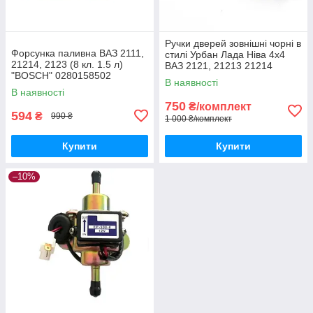
Ручки дверей зовнішні чорні в
Форсунка паливна ВАЗ 2111,
стилі Урбан Лада Ніва 4х4
21214, 2123 (8 кл. 1.5 л)
ВАЗ 2121, 21213 21214
"BOSCH" 0280158502
В наявності
В наявності
750
₴/комплект
594
₴
990 ₴
1 000 ₴/комплект
Купити
Купити
–10%