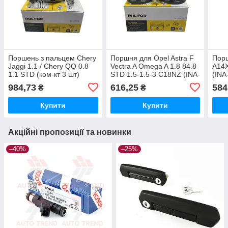
Поршень з пальцем Chery
Поршня для Opel Astra F
Порш
Jaggi 1.1 / Chery QQ 0.8
Vectra A Omega A 1.8 84.8
A14
1.1 STD (ком-кт 3 шт)
STD 1.5-1.5-3 C18NZ (INA-
(INA
(INA-FOR INF80.1123)
FOR INF20.0253)
984,73
616,25
584
₴
₴
Купити
Купити
Акційні пропозиції та новинки
–40%
–25%