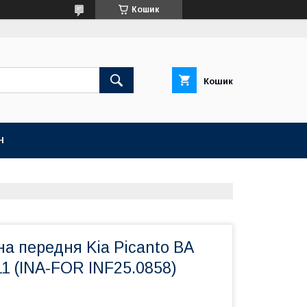
Кошик
Кошик
Н
а передня Kia Picanto BA
11 (INA-FOR INF25.0858)