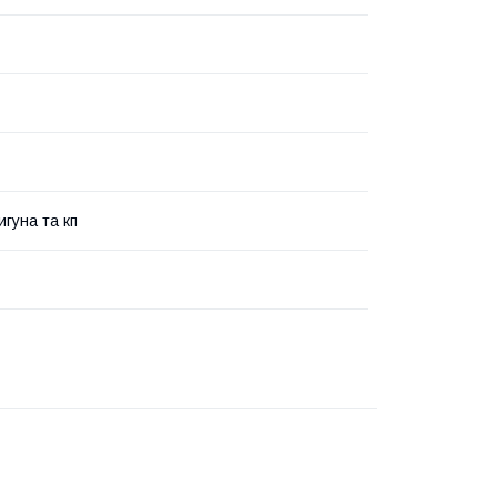
игуна та кп