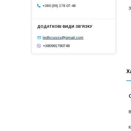
+380 (99) 178-07-48
З
ledfocusss@gmail.com
+380991780748
Х
В
К