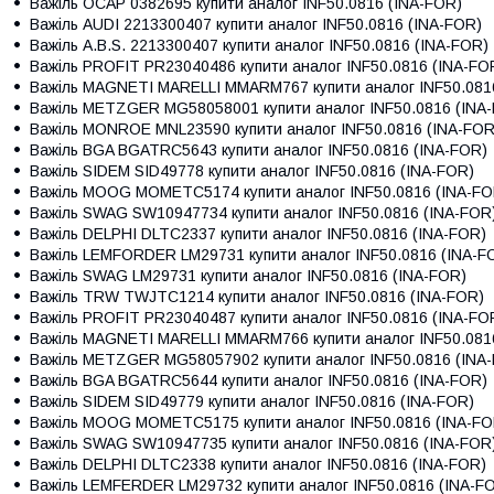
Важіль
OCAP 0382695
купити аналог INF50.0816 (INA-FOR)
Важіль
AUDI 2213300407
купити аналог INF50.0816 (INA-FOR)
Важіль
A.B.S. 2213300407
купити аналог INF50.0816 (INA-FOR)
Важіль
PROFIT PR23040486
купити аналог INF50.0816 (INA-FO
Важіль
MAGNETI MARELLI MMARM767
купити аналог INF50.081
Важіль
METZGER MG58058001
купити аналог INF50.0816 (INA
Важіль
MONROE MNL23590
купити аналог INF50.0816 (INA-FOR
Важіль
BGA BGATRC5643
купити аналог INF50.0816 (INA-FOR)
Важіль
SIDEM SID49778
купити аналог INF50.0816 (INA-FOR)
Важіль
MOOG MOMETC5174
купити аналог INF50.0816 (INA-FO
Важіль
SWAG SW10947734
купити аналог INF50.0816 (INA-FOR
Важіль
DELPHI DLTC2337
купити аналог INF50.0816 (INA-FOR)
Важіль
LEMFORDER LM29731
купити аналог INF50.0816 (INA-F
Важіль
SWAG LM29731
купити аналог INF50.0816 (INA-FOR)
Важіль
TRW TWJTC1214
купити аналог INF50.0816 (INA-FOR)
Важіль
PROFIT PR23040487
купити аналог INF50.0816 (INA-FO
Важіль
MAGNETI MARELLI MMARM766
купити аналог INF50.081
Важіль
METZGER MG58057902
купити аналог INF50.0816 (INA
Важіль
BGA BGATRC5644
купити аналог INF50.0816 (INA-FOR)
Важіль
SIDEM SID49779
купити аналог INF50.0816 (INA-FOR)
Важіль
MOOG MOMETC5175
купити аналог INF50.0816 (INA-FO
Важіль
SWAG SW10947735
купити аналог INF50.0816 (INA-FOR
Важіль
DELPHI DLTC2338
купити аналог INF50.0816 (INA-FOR)
Важіль
LEMFERDER LM29732
купити аналог INF50.0816 (INA-F