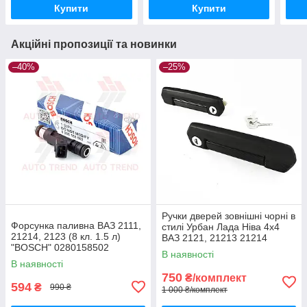
Купити
Купити
Акційні пропозиції та новинки
–40%
–25%
Ручки дверей зовнішні чорні в
Форсунка паливна ВАЗ 2111,
стилі Урбан Лада Ніва 4х4
21214, 2123 (8 кл. 1.5 л)
ВАЗ 2121, 21213 21214
"BOSCH" 0280158502
В наявності
В наявності
750
₴/комплект
594
₴
990 ₴
1 000 ₴/комплект