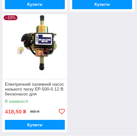
Купити
Купити
–10%
Електричний паливний насос
низького тиску EP-500-0 12 В
бензонасос для
перекачування палива
В наявності
дизеля бензину
418,50
₴
465 ₴
Купити