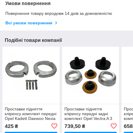
Умови повернення
Повернення товару впродовж 14 днів за домовленістю
Всі умови повернення
Подібні товари компанії
Проставки підняття
Проставки підняття
Прос
кліренсу комплект передні
кліренсу передні задні
клір
Opel Kadett Daewoo Nexia
комплект Opel Vectra A 3
комп
3 сантиметри (INA-FOR
сантиметри (INA-FOR
сант
425
739,50
658
₴
₴
INF09.0031)
INF09.0033)
INF0