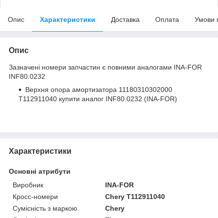
Опис
Характеристики
Доставка
Оплата
Умови 
Опис
Зазначені номери запчастин є повними аналогами INA-FOR
INF80.0232
Верхня опора амортизатора
11180310302000
T112911040
купити аналог INF80.0232 (INA-FOR)
Характеристики
Основні атрибути
Виробник
INA-FOR
Кросс-номери
Chery T112911040
Сумісність з маркою
Chery