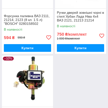
Ручки дверей зовнішні чорні в
Форсунка паливна ВАЗ 2111,
стилі Урбан Лада Ніва 4х4
21214, 2123 (8 кл. 1.5 л)
ВАЗ 2121, 21213 21214
"BOSCH" 0280158502
В наявності
В наявності
750
₴/комплект
594
₴
990 ₴
1 000 ₴/комплект
Купити
Купити
–10%