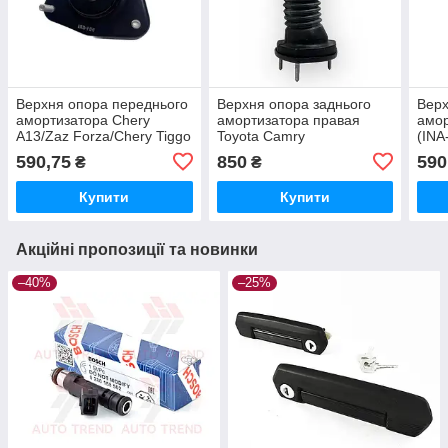
Верхня опора переднього
Верхня опора заднього
Верх
амортизатора Chery
амортизатора правая
амор
A13/Zaz Forza/Chery Tiggo
Toyota Camry
(INA
2 (INA-FOR INF80.2426)
ACV40/Aurion Lexus ES
590,75
850
590
₴
₴
2006--- (INA-FOR
INF31.0405)
Купити
Купити
Акційні пропозиції та новинки
–40%
–25%