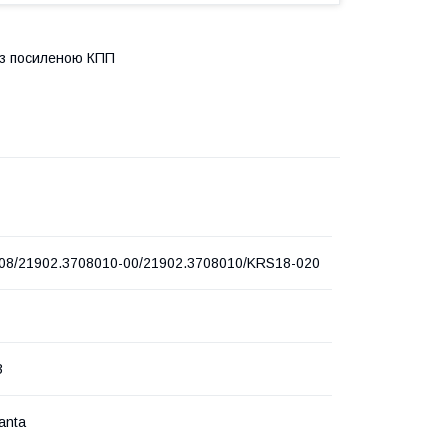
. з посиленою КПП
08/21902.3708010-00/21902.3708010/KRS18-020
З
anta