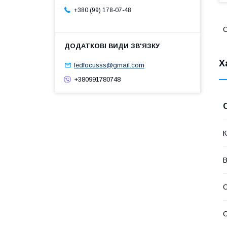
+380 (99) 178-07-48
С
Х
ledfocusss@gmail.com
+380991780748
К
В
С
С