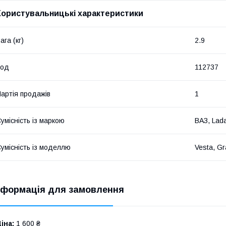
Користувальницькі характеристики
ага (кг)
2.9
Код
112737
артія продажів
1
умісність із маркою
ВАЗ, Lad
умісність із моделлю
Vesta, Gr
нформація для замовлення
іна:
1 600 ₴