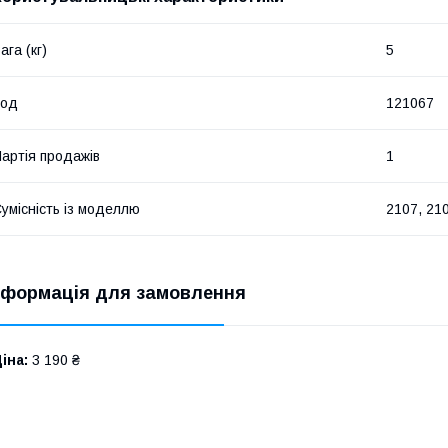
ага (кг)
5
Код
121067
артія продажів
1
умісність із моделлю
2107, 21
нформація для замовлення
іна:
3 190 ₴