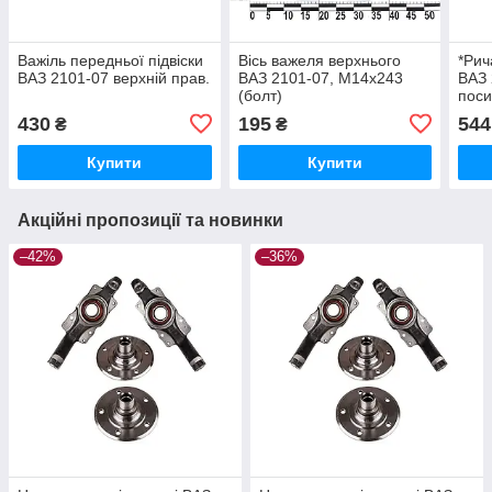
Важіль передньої підвіски
Вісь важеля верхнього
*Рич
ВАЗ 2101-07 верхній прав.
ВАЗ 2101-07, М14х243
ВАЗ 
(болт)
пос
430
195
544
₴
₴
Купити
Купити
Акційні пропозиції та новинки
–42%
–36%