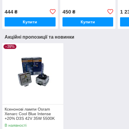
444
450
1 2
₴
₴
Купити
Купити
Акційні пропозиції та новинки
–39%
Ксенонові лампи Osram
Xenarc Cool Blue Intense
+20% D3S 42V 35W 5500K
66340CBI
В наявності