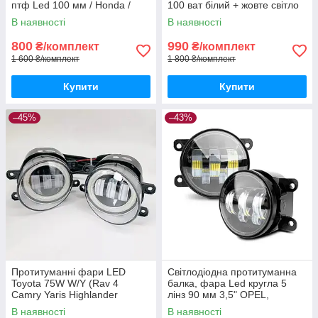
птф Led 100 мм / Honda /
100 ват білий + жовте світло
Nissan / Subaru
В наявності
В наявності
800
990
₴/комплект
₴/комплект
1 600 ₴/комплект
1 800 ₴/комплект
Купити
Купити
–45%
–43%
Протитуманні фари LED
Світлодіодна протитуманна
Toyota 75W W/Y (Rav 4
балка, фара Led кругла 5
Camry Yaris Highlander
лінз 90 мм 3,5" OPEL,
Corolla Lexus RX)
PEUGEOT, RENAULT, FORD
В наявності
В наявності