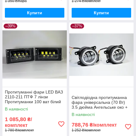
1 350 ₴/пара
1 274 ₴/комплект
Купити
Купити
–39%
–37%
Протитуманні фари LED ВАЗ
2110-211 ПТФ 7 лінзи
Світлодіодна протитуманна
Протитуманки 100 ват білий
фара універсальна (70 Вт)
жовтий туманки Птф
3.5 дюйма Ангельське око +
В наявності
Поворотник Жовтий + біле
В наявності
світло
1 085,80
₴/
788,76
₴/комплект
комплект
1 780 ₴/комплект
1 252 ₴/комплект