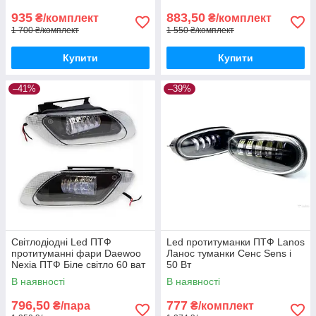
935
883,50
₴/комплект
₴/комплект
1 700 ₴/комплект
1 550 ₴/комплект
Купити
Купити
–41%
–39%
Світлодіодні Led ПТФ
Led протитуманки ПТФ Lanos
протитуманні фари Daewoo
Ланос туманки Сенс Sens і
Nexia ПТФ Біле світло 60 ват
50 Вт
В наявності
В наявності
796,50
777
₴/пара
₴/комплект