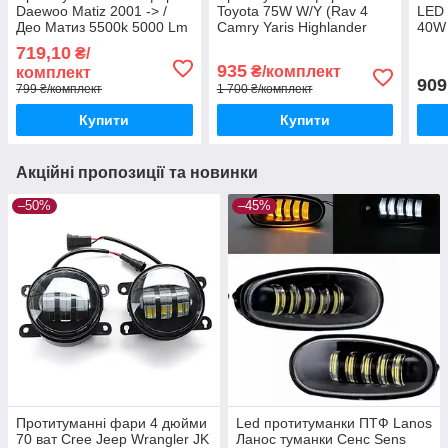
Daewoo Matiz 2001 -> /
Toyota 75W W/Y (Rav 4
LED 
Део Матиз 5500k 5000 Lm
Camry Yaris Highlander
40W 
90w
Corolla Lexus RX)
кор
719,10
₴/
935
₴/комплект
комплект
909
799 ₴/комплект
1 700 ₴/комплект
Купити
Купити
Акційні пропозиції та новинки
–50%
–45%
Протитуманні фари 4 дюйми
Led протитуманки ПТФ Lanos
70 ват Cree Jeep Wrangler JK
Ланос туманки Сенс Sens