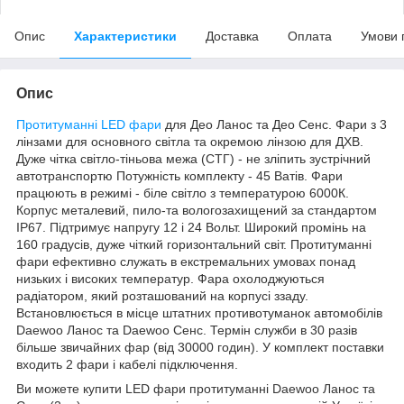
Опис
Характеристики
Доставка
Оплата
Умови 
Опис
Протитуманні LED фари
для Део Ланос та Део Сенс. Фари з 3
лінзами для основного світла та окремою лінзою для ДХВ.
Дуже чітка світло-тіньова межа (СТГ) - не зліпить зустрічний
автотранспортю Потужність комплекту - 45 Ватів. Фари
працюють в режимі - біле світло з температурою 6000К.
Корпус металевий, пило-та вологозахищений за стандартом
IP67. Підтримує напругу 12 і 24 Вольт. Широкий промінь на
160 градусів, дуже чіткий горизонтальний світ. Протитуманні
фари ефективно служать в екстремальних умовах понад
низьких і високих температур. Фара охолоджуються
радіатором, який розташований на корпусі ззаду.
Встановлюється в місце штатних противотуманок автомобілів
Daewoo Ланос та Daewoo Сенс. Термін служби в 30 разів
більше звичайних фар (від 30000 годин). У комплект поставки
входить 2 фари і кабелі підключення.
Ви можете купити LED фари протитуманні Daewoo Ланос та