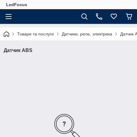
LedFocus
Товари та послуги
Датчики, реле, электрика
Датчик 
Датчик ABS