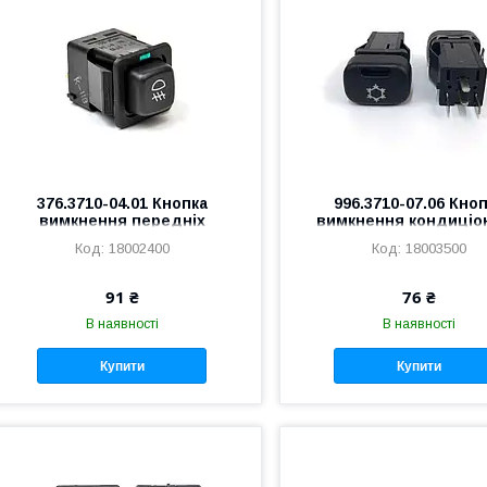
376.3710-04.01 Кнопка
996.3710-07.06 Кно
вимкнення передніх
вимкнення кондиціо
протитумованих фар ВАЗ
2115, ГАЗЕЛЬ
18002400
18003500
2108 (заводська якість)
91 ₴
76 ₴
В наявності
В наявності
Купити
Купити