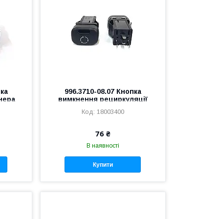
пка
996.3710-08.07 Кнопка
нера
вимкнення рециркуляції
2115, ГАЗЕЛЬ
18003400
76 ₴
В наявності
Купити