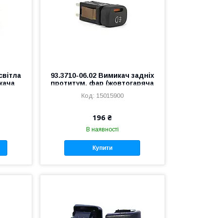
світла
93.3710-06.02 Вимикач задніх
кача
протитум. фар (жовтогаряча
нова
підсвітка) ВАЗ 2108-2115, ГАЗ
15015900
3310 Валдай (без фіксації)
196 ₴
В наявності
Купити