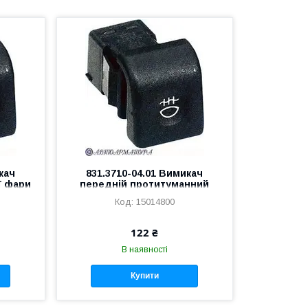
кач
831.3710-04.01 Вимикач
ї фари
передній протитуманний
фари ВАЗ 2110
15014800
122 ₴
В наявності
Купити