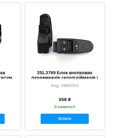
пка
351.3769 Блок кнопкових
титум.
перемикачів склопідіймачів і
 3160,
блокування дверей ВАЗ
18003310
одська
Калина
350 ₴
В наявності
Купити