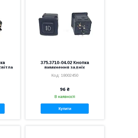
пка
375.3710-04.02 Кнопка
світла
вимкнення задніх
СКВІЧ
протитумованих фар ВАЗ
18002450
2109
96 ₴
В наявності
Купити