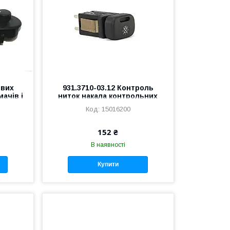
ових
931.3710-03.12 Контроль
ачів і
ниток накала контрольних
 ВАЗ
ламп "Газель", "Соболь"
15016200
нова панель
152 ₴
В наявності
Купити