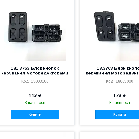
181.3763 Блок кнопок
18.3763 Блок кноп
керування моторедукторами
керування моторедук
склопідіймачів
склопідіймачів
18003100
18003000
113 ₴
173 ₴
В наявності
В наявності
Купити
Купити