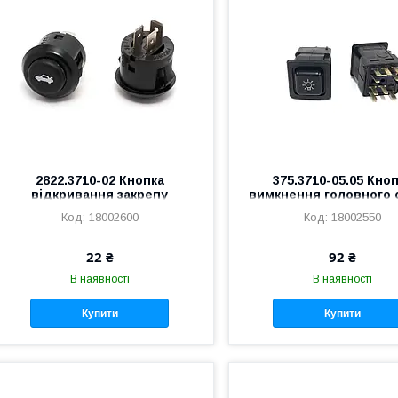
2822.3710-02 Кнопка
375.3710-05.05 Кно
відкривання закрепу
вимкнення головного 
багажника ВАЗ 2110, 2170
ВАЗ 2109, ТАВРІЯ, МО
18002600
18002550
22 ₴
92 ₴
В наявності
В наявності
Купити
Купити