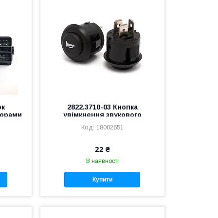
ок
2822.3710-03 Кнопка
торами
увімкнення звукового
сигналу
18002651
22 ₴
В наявності
Купити