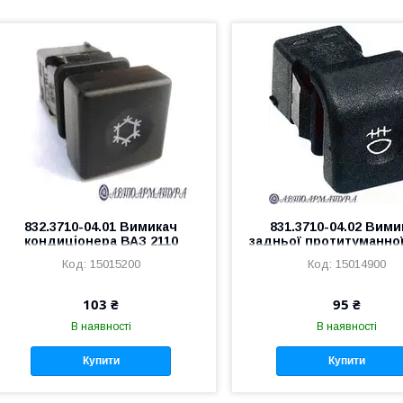
832.3710-04.01 Вимикач
831.3710-04.02 Вими
кондиціонера ВАЗ 2110
задньої протитуманно
ВАЗ 2110
15015200
15014900
103 ₴
95 ₴
В наявності
В наявності
Купити
Купити