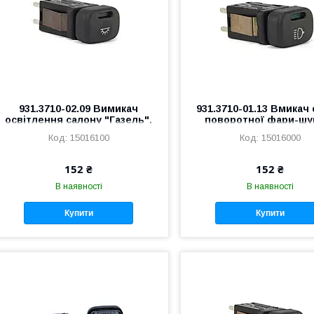
931.3710-02.09 Вимикач
931.3710-01.13 Вмикач 
освітлення салону "Газель",
поворотної фари-шу
"Соболь" нова панель
"Газель", "Соболь" 
15016100
15016000
панель
152 ₴
152 ₴
В наявності
В наявності
Купити
Купити