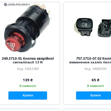
249.3710-01 Кнопка аварійної
757.3710-07.02 Кно
сигналізації 12 В
вимкнення задніх про
фар ВАЗ 2108-2115, УАЗ
15012400
18002300
ГАЗ 3310 Валдай (зав
якість)
139 ₴
65 ₴
В наявності
В наявності
Купити
Купити