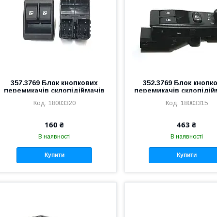
357.3769 Блок кнопкових
352.3769 Блок кнопк
перемикачів склопідіймачів
перемикачів склопідійм
ВАЗ 2190 Гранта
блокування дверей
18003320
18003315
Калина ЛЮКС
160 ₴
463 ₴
В наявності
В наявності
Купити
Купити