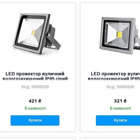
LED прожектор вуличний
LED прожектор вули
вологозахищений IP65 сірий
вологозахищений IP65
30W COB холодний білий
20W COB холодний б
36000200
36000100
421 ₴
321 ₴
В наявності
В наявності
Купити
Купити