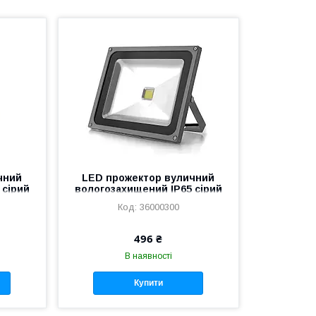
чний
LED прожектор вуличний
 сірий
вологозахищений IP65 сірий
ий із
50W COB холодний білий
36000300
496 ₴
В наявності
Купити