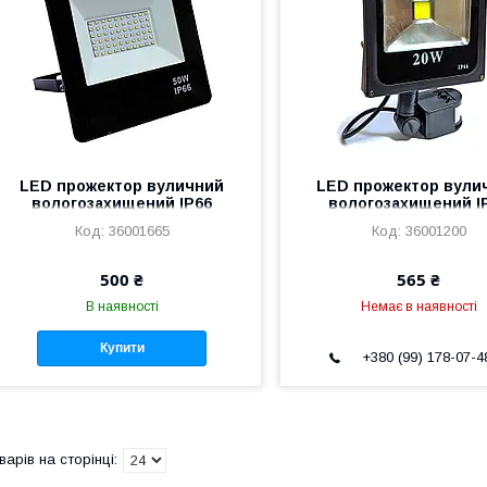
LED прожектор вуличний
LED прожектор вули
вологозахищений IP66
вологозахищений I
чорний 50W 120 SMD 5730
чорний 20W COB хол
36001665
36001200
холодний білий
білий із датчиком р
500 ₴
565 ₴
В наявності
Немає в наявності
Купити
+380 (99) 178-07-4