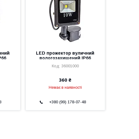
чний
LED прожектор вуличний
P66
вологозахищений IP66
одний
чорний 10W COB холодний
36001000
уху
білий із датчиком руху
360 ₴
Немає в наявності
8
+380 (99) 178-07-48