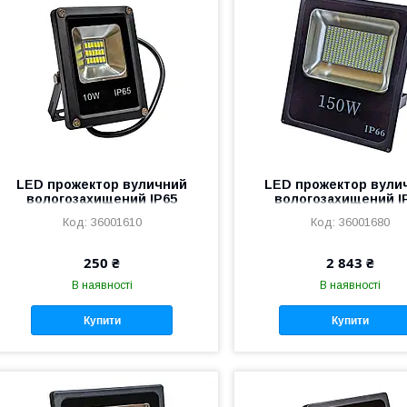
LED прожектор вуличний
LED прожектор вули
вологозахищений IP65
вологозахищений I
чорний 10 W 18 SMD 5730
чорний 150 W 280 SMD
36001610
36001680
холодний білий
холодний білий
250 ₴
2 843 ₴
В наявності
В наявності
Купити
Купити