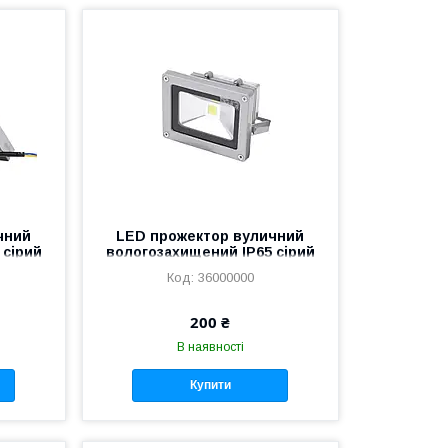
чний
LED прожектор вуличний
 сірий
вологозахищений IP65 сірий
ілий
10W COB холодний білий
36000000
200 ₴
В наявності
Купити