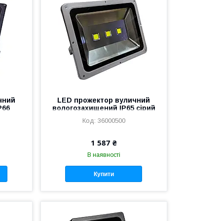
чний
LED прожектор вуличний
P66
вологозахищений IP65 сірий
 5730
150W COB холодний білий
36000500
1 587 ₴
В наявності
Купити