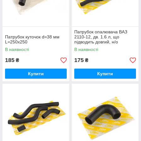
Патрубок опалювача ВАЗ
Патрубок куточок d=38 мм
2110-12, дв. 1.6 л, що
L=250х250
підводить довгий, н/о
армований
В наявності
В наявності
185
175
₴
₴
Купити
Купити