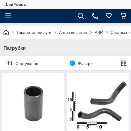
LedFocus
Товари та послуги
Автозапчастин
ASR
Система о
Патрубки
Сортування
0
Фільтри