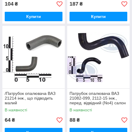
104
187
₴
₴
Купити
Купити
/Патрубок опалювача ВАЗ
Патрубок опалювача ВАЗ
21214 інж., що підводить
21082-099, 2112-15 інж.,
малий
перед. відвідний (No4) салон
В наявності
В наявності
64
88
₴
₴