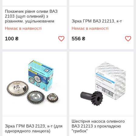
Покажчик рівня оливи ВАЗ
2103 (щуп оливний) з
різанням. ущільнювачем
Зірка ГРМ ВАЗ 21213, к-т
нова. обр. довгий
Немає в наявності
Немає в наявності
100
556
₴
₴
Шестірня насоса оливного
Зірка ГРМ ВАЗ 2123, к-т (для
ВАЗ 21213 з прокладкою
однорядного ланцюга)
"грибок"