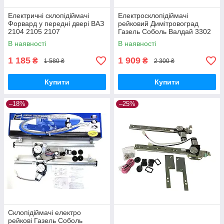
Електричні склопідіймачі
Електросклопідіймачі
Форвард у передні двері ВАЗ
рейковий Димітровоград
2104 2105 2107
Газель Соболь Валдай 3302
3310 2217 2752
В наявності
В наявності
1 185
1 909
₴
₴
1 580 ₴
2 300 ₴
Купити
Купити
–18%
–25%
Склопідіймачі електро
рейкові Газель Соболь