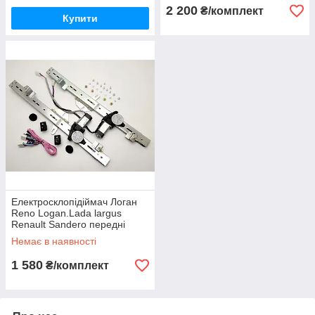
2 200
₴/комплект
Купити
Електросклопідіймач Логан
Reno Logan.Lada largus
Renault Sandero передні
рейкові (к-т 2 шт.)
Немає в наявності
1 580
₴/комплект