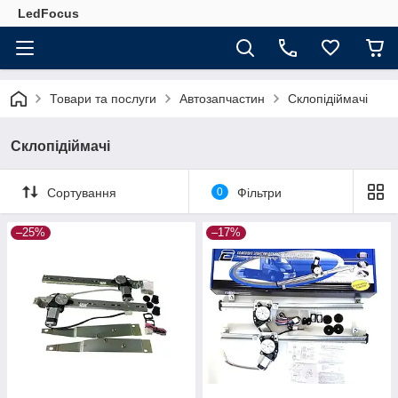
LedFocus
Товари та послуги
Автозапчастин
Склопідіймачі
Склопідіймачі
Сортування
0
Фільтри
–25%
–17%