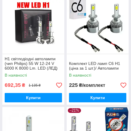
H1 світлодіодні автолампи
(чип Philips) 55 W 12-24 V
Комплект LED ламп C6 H1
6000 K 8000 Lm. LED (ЛЕД)
(ціна за 1 шт.)/ Автолампи
лампи M3 За розміром
В наявності
В наявності
галоген
692,35
225
₴
₴/комплект
1 135 ₴
Купити
Купити
–21%