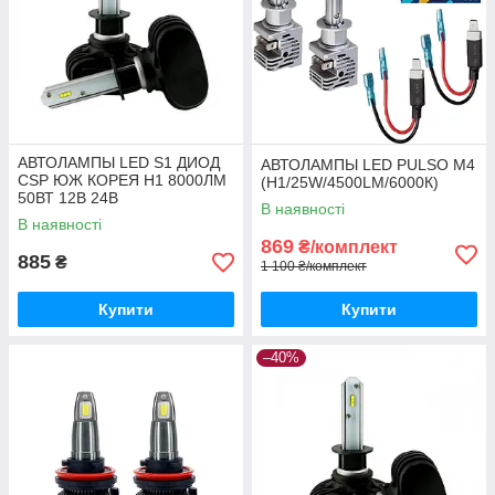
АВТОЛАМПЫ LED S1 ДИОД
АВТОЛАМПЫ LED PULSO M4
CSP ЮЖ КОРЕЯ H1 8000ЛМ
(H1/25W/4500LM/6000К)
50ВТ 12В 24В
В наявності
В наявності
869
₴/комплект
885
₴
1 100 ₴/комплект
Купити
Купити
–40%