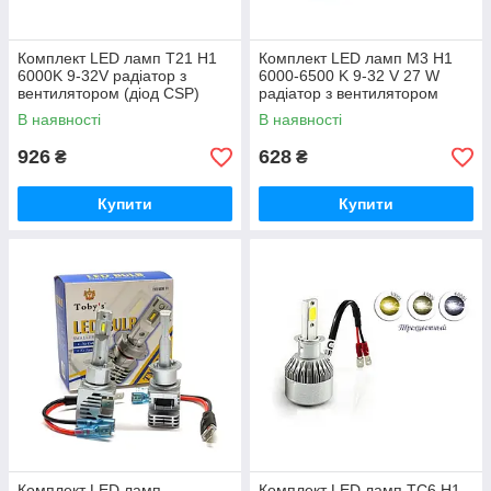
Комплект LED ламп T21 H1
Комплект LED ламп M3 H1
6000K 9-32V радіатор з
6000-6500 K 9-32 V 27 W
вентилятором (діод CSP)
радіатор з вентилятором
(діод ZES)
В наявності
В наявності
926
628
₴
₴
Купити
Купити
Комплект LED ламп
Комплект LED ламп TC6 H1