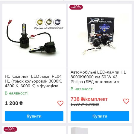
–40%
Автомобільні LED-лампи H1
Н1 Комплект LED ламп FL04
8000K/6000 лм 50 W X3
H1 (трьох кольоровий 3000K,
Philips (ЛЕД автолампи з
4300 K, 6000 K) з функцією
активним охолодженням і
В наявності
стробоскопа 12-24V 21W
ip67)
В наявності
738
₴/комплект
1 200
₴
1 230 ₴/комплект
Купити
Купити
–39%