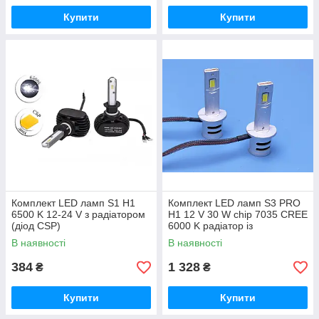
Купити
Купити
Комплект LED ламп S1 H1
Комплект LED ламп S3 PRO
6500 K 12-24 V з радіатором
H1 12 V 30 W chip 7035 CREE
(діод CSP)
6000 K радіатор із
вентилятором, автоматичний
В наявності
В наявності
контролер температури
384
1 328
₴
₴
Купити
Купити