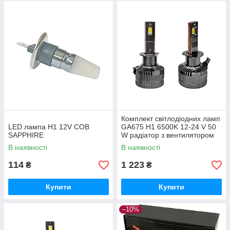
Комплект світлодіодних ламп
LED лампа Н1 12V COB
GA675 H1 6500K 12-24 V 50
SAPPHIRE
W радіатор з вентилятором
(діод 3570)
В наявності
В наявності
114
1 223
₴
₴
Купити
Купити
–10%