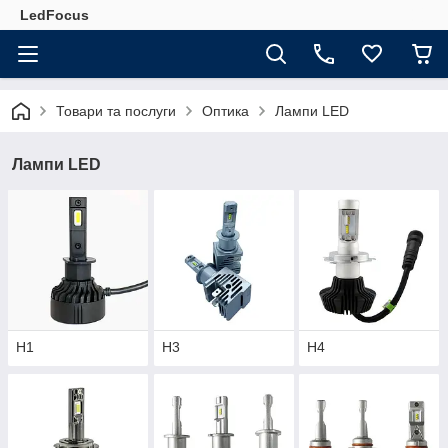
LedFocus
Товари та послуги
Оптика
Лампи LED
Лампи LED
Н1
H3
Н4