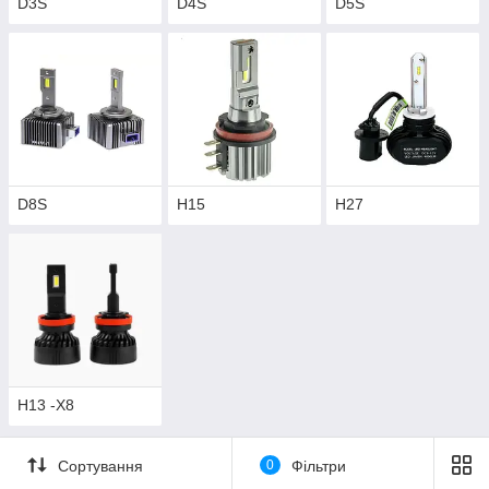
D3S
D4S
D5S
D8S
H15
H27
Н13 -Х8
Сортування
0
Фільтри