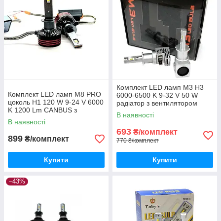
Комплект LED ламп M3 H3
Комплект LED ламп M8 PRO
6000-6500 K 9-32 V 50 W
цоколь H1 120 W 9-24 V 6000
радіатор з вентилятором
K 1200 Lm CANBUS з
(діод ZES)
В наявності
обманкою Докладніше:
В наявності
https://avtomotif.co
693
₴/комплект
899
₴/комплект
770 ₴/комплект
Купити
Купити
–43%