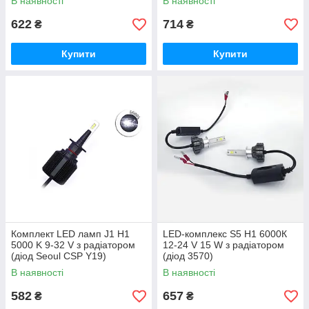
В наявності
В наявності
1860) + стробоскоп
622
714
₴
₴
Купити
Купити
Комплект LED ламп J1 H1
LED-комплекс S5 H1 6000К
5000 K 9-32 V з радіатором
12-24 V 15 W з радіатором
(діод Seoul CSP Y19)
(діод 3570)
В наявності
В наявності
582
657
₴
₴