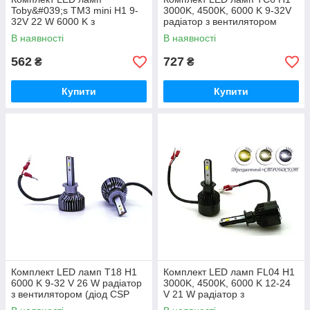
Toby&#039;s TM3 mini H1 9-
3000K, 4500K, 6000 K 9-32V
32V 22 W 6000 K з
радіатор з вентилятором
радіатором (діод 1860)
(chip COB)
В наявності
В наявності
562
727
₴
₴
Купити
Купити
Комплект LED ламп T18 H1
Комплект LED ламп FL04 H1
6000 K 9-32 V 26 W радіатор
3000K, 4500K, 6000 K 12-24
з вентилятором (діод CSP
V 21 W радіатор з
1860)
вентилятором (діод Taiwan