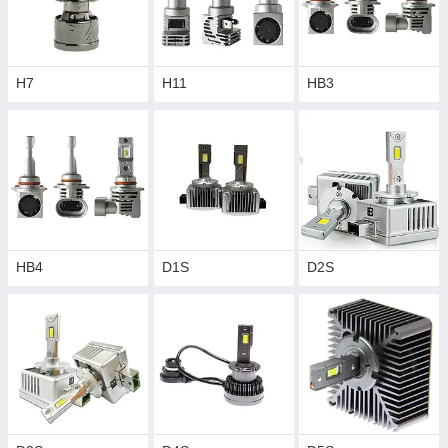
Н7
Н11
HB3
HB4
D1S
D2S