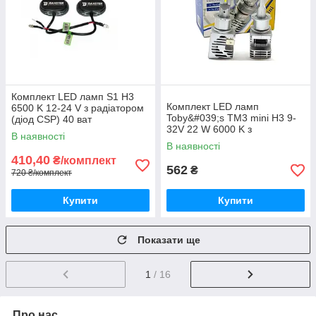
Комплект LED ламп S1 H3
Комплект LED ламп
6500 K 12-24 V з радіатором
Toby&#039;s TM3 mini H3 9-
(діод CSP) 40 ват
32V 22 W 6000 K з
В наявності
радіатором (діод 1860)
В наявності
410,40
₴/комплект
562
₴
720 ₴/комплект
Купити
Купити
Показати ще
1
/ 16
Про нас